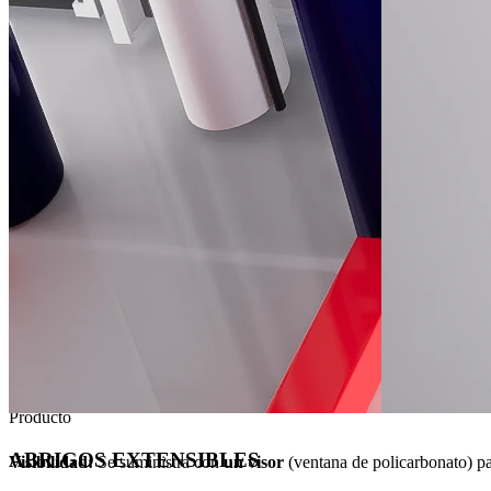
Producto
ABRIGOS EXTENSIBLES
Visibilidad:
Se suministra con
un visor
(ventana de policarbonato) par