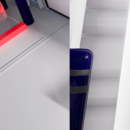
erior, pero a veces el cierre no es perfecto debi...