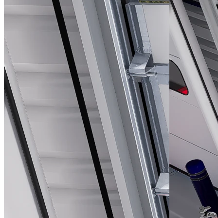
Producto
ABRIGO DE MUELLE AB
Los cerramientos externos son retráctiles para absorber los posibles g
Ver Producto